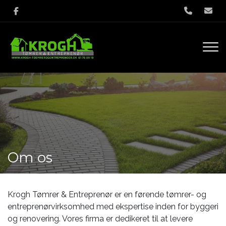
Gå
til
hovedindhold
Om os
Krogh Tømrer & Entreprenør er en førende tømrer- og
entreprenørvirksomhed med ekspertise inden for byggeri
og renovering. Vores firma er dedikeret til at levere