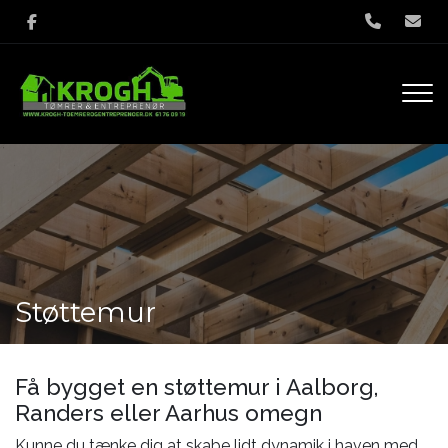
Gå
til
hovedindhold
Støttemur
Få bygget en støttemur i Aalborg,
Randers eller Aarhus omegn
Kunne du tænke dig at skabe lidt dynamik i haven med